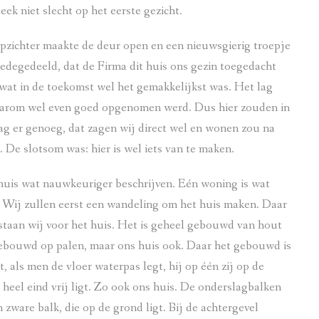
ek niet slecht op het eerste gezicht.
opzichter maakte de deur open en een nieuwsgierig troepje
degedeeld, dat de Firma dit huis ons gezin toegedacht
, wat in de toekomst wel het gemakkelijkst was. Het lag
daarom wel even goed opgenomen werd. Dus hier zouden in
ag er genoeg, dat zagen wij direct wel en wonen zou na
 De slotsom was: hier is wel iets van te maken.
s huis wat nauwkeuriger beschrijven. Eén woning is wat
. Wij zullen eerst een wandeling om het huis maken. Daar
 staan wij voor het huis. Het is geheel gebouwd van hout
ebouwd op palen, maar ons huis ook. Daar het gebouwd is
t, als men de vloer waterpas legt, hij op één zij op de
 heel eind vrij ligt. Zo ook ons huis. De onderslagbalken
n zware balk, die op de grond ligt. Bij de achtergevel