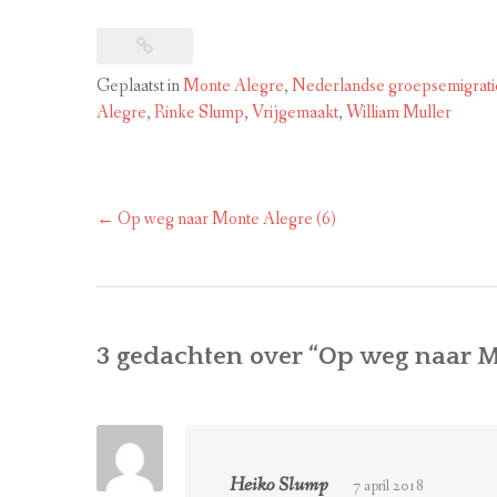
Geplaatst in
Monte Alegre
,
Nederlandse groepsemigrati
Alegre
,
Rinke Slump
,
Vrijgemaakt
,
William Muller
Bericht
←
Op weg naar Monte Alegre (6)
navigatie
3 gedachten over “
Op weg naar Mo
Heiko Slump
7 april 2018