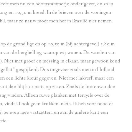
 heeft men nu een boomstammetje onder gezet, en zo in
lang en 10,50 m breed. In de brieven over de woningen
hil, maar zo nauw moet men het in Brazilië niet nemen.
op de grond ligt en op 10,50 m (bij achtergevel) 1,80 m
aken van de berghelling waarop wij wonen. De wanden van
n). Niet met groef en messing in elkaar, maar gewoon koud
ngellat” gespijkerd. Dus ongeveer zoals men in Holland
n een lichte kleur gegeven. Niet met lakverf, maar een
ant dan blijft er niets op zitten. Zoals de buitenwanden
hang vinden. Alleen ruwe planken met tengels over de
 vindt U ook geen krukken, niets. Ik heb voor nood er
j ze even mee vastzetten, en aan de andere kant een
tie.