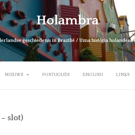
Holambra
rlandse geschiedenis in Brazilië / Uma história holandesa 
NIEUWS
PORTUGUÊS
ENGLISH
LINKS
BOEK HOLAMBRA
– slot)