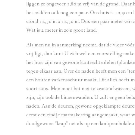
liggen ze ongeveer 1,80 m vrij van de grond. Daar
het midden ook nog een paar. Ons huis is 10,50 m 
stond 12,50 m x 12,50 m. Dus een paar meter versc
Wat is 2 meter in zo’n groot land.
Als men nu in aanmerking neemt, dat de vloer vóór 
vrij ligt, dan kunt U zich wel een voorstelling m
het huis zijn van gewone kantrechte delen (planke
tegen elkaar aan. Over de naden heeft men een “te
een houten varkensschuur maakt. Dit alles heeft me
soort saus. Men moet het niet te zwaar afwassen, w
zijn, zijn ook de binnenwanden. U zult er geen be
naden. Aan de deuren, gewone opgeklampte deuren,
eerst een eindje matrasketting aangemaakt, waar wi
doodgewone “krap” net als op een konijnenhokdeur