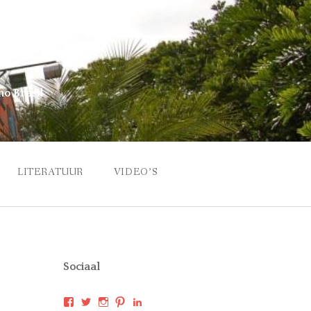
no Brasil
LITERATUUR
VIDEO’S
Sociaal
Bekijk
Bekijk
Bekijk
Bekijk
Bekijk