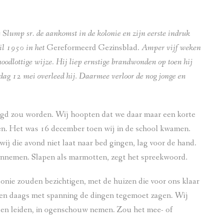
ke Slump sr. de aankomst in de kolonie en zijn eerste indruk
il 1950 in het
Gereformeerd Gezinsblad.
Amper vijf weken
oodlottige wijze. Hij liep ernstige brandwonden op toen hij
jdag 12 mei overleed hij. Daarmee verloor de nog jonge en
orgd zou worden. Wij hoopten dat we daar maar een korte
len. Het was 16 december toen wij in de school kwamen.
j die avond niet laat naar bed gingen, lag voor de hand.
aannemen. Slapen als marmotten, zegt het spreekwoord.
onie zouden bezichtigen, met de huizen die voor ons klaar
eren daags met spanning de dingen tegemoet zagen. Wij
den leiden, in ogenschouw nemen. Zou het mee- of