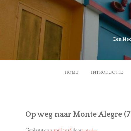
Ga
naar
de
inhoud
Een Nede
HOME
INTRODUCTIE
HOLAMBRA
SYMPOSIUM
Op weg naar Monte Alegre (7 
Geplaatst op
3 april 2018
door
holambra