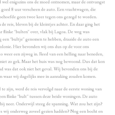
d wel enigszins ons de moed ontnomen, maar de ontvangst
 goed 8 uur verscheen de auto. Een vrachtwagen, die
” behoefde geen twee keer tegen ons gezegd te worden.
e reis, bleven bij de kleintjes achter. En daar ging het
 flinke “bulten” over, vlak bij Lagoa. De weg was
g een “bultje” genomen te hebben, draaide de auto een
lonie. Hier bevonden wij ons dus op de voor ons
 weer een zijweg in. Reed van een helling naar beneden,
s niet zo gek. Maar het huis was nog bewoond. Dus dat kon
d was dat ook niet het geval. Wij bevonden ons bij de
n waar wij dagelijks mee in aanraking zouden komen.
e zijn, werd de reis vervolgd naar de eerste woning van
r een flinke “bult” tussen deze beide woningen. De auto
bij neer. Onderwijl steeg de spanning. Wat zou het zijn?
oals wij onderweg zoveel gezien hadden? Nog een bocht en