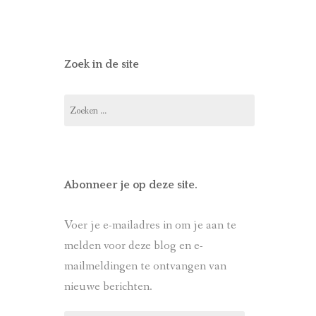
het
het
het
het
het
profiel
profiel
profiel
profiel
profiel
van
van
van
van
van
landverhuizers
mgmsmits
mari_smits
mariwandelt
marismits
op
op
op
op
op
Facebook
Twitter
Instagram
Pinterest
LinkedIn
Zoek in de site
Zoeken
naar:
Abonneer je op deze site.
Voer je e-mailadres in om je aan te
melden voor deze blog en e-
mailmeldingen te ontvangen van
nieuwe berichten.