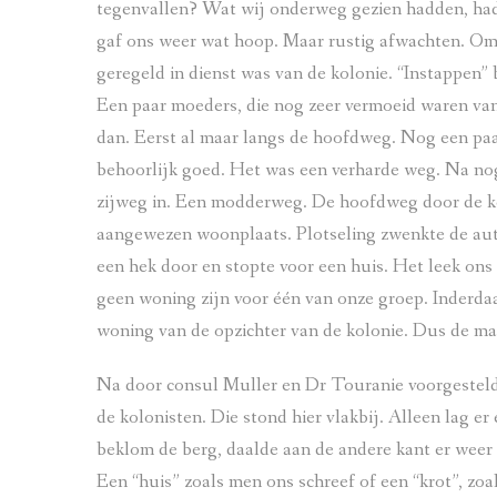
tegenvallen? Wat wij onderweg gezien hadden, ha
gaf ons weer wat hoop. Maar rustig afwachten. Om
geregeld in dienst was van de kolonie. “Instappen
Een paar moeders, die nog zeer vermoeid waren van d
dan. Eerst al maar langs de hoofdweg. Nog een paar
behoorlijk goed. Het was een verharde weg. Na no
zijweg in. Een modderweg. De hoofdweg door de ko
aangewezen woonplaats. Plotseling zwenkte de auto
een hek door en stopte voor een huis. Het leek on
geen woning zijn voor één van onze groep. Inderdaa
woning van de opzichter van de kolonie. Dus de ma
Na door consul Muller en Dr Touranie voorgesteld t
de kolonisten. Die stond hier vlakbij. Alleen lag e
beklom de berg, daalde aan de andere kant er weer 
Een “huis” zoals men ons schreef of een “krot”, z