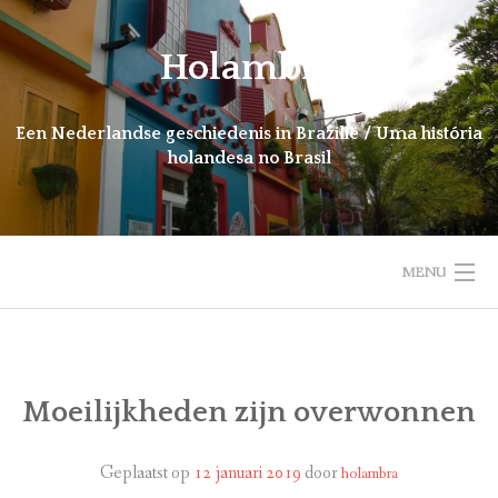
Ga
naar
Holambra
de
inhoud
Een Nederlandse geschiedenis in Brazilië / Uma história
holandesa no Brasil
MENU
HOME
INTRODUCTIE
Moeilijkheden zijn overwonnen
NIEUWS
Geplaatst op
12 januari 2019
door
holambra