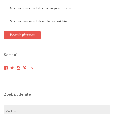
Stuur mij een e-mail als er vervolgreacties zijn.
Stuur mij een e-mail als er nieuwe berichten zijn.
Sociaal
Bekijk
Bekijk
Bekijk
Bekijk
Bekijk
het
het
het
het
het
profiel
profiel
profiel
profiel
profiel
van
van
van
van
van
landverhuizers
mgmsmits
mari_smits
mariwandelt
marismits
op
op
op
op
op
Facebook
Twitter
Instagram
Pinterest
LinkedIn
Zoek in de site
Zoeken
naar: