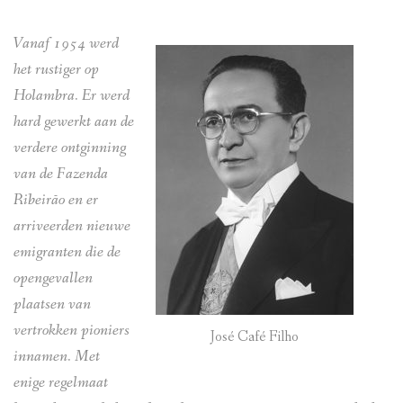
PORTUGUÊS
Vanaf 1954 werd
ENGLISH
het rustiger op
LINKS
Holambra. Er werd
hard gewerkt aan de
LITERATUUR
verdere ontginning
van de Fazenda
VIDEO’S
Ribeirão en er
arriveerden nieuwe
emigranten die de
opengevallen
plaatsen van
vertrokken pioniers
José Café Filho
innamen. Met
enige regelmaat