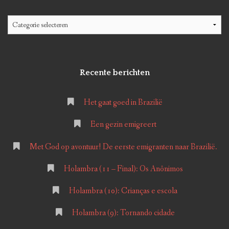
Facebook
Twitter
Instagram
LinkedIn
Google+
Categorieën
Recente berichten
Het gaat goed in Brazilië
Een gezin emigreert
Met God op avontuur! De eerste emigranten naar Brazilië.
Holambra (11 – Final): Os Anônimos
Holambra (10): Crianças e escola
Holambra (9): Tornando cidade