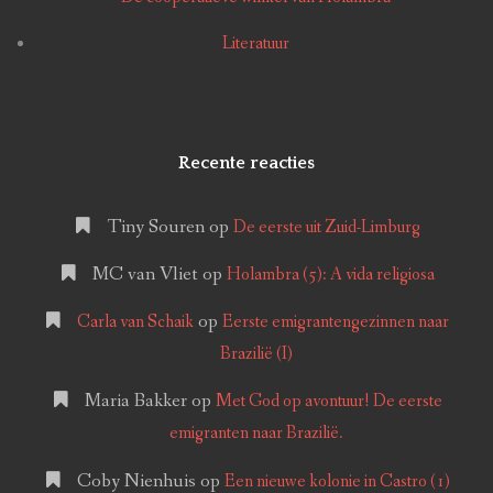
Literatuur
Recente reacties
Tiny Souren
op
De eerste uit Zuid-Limburg
MC van Vliet
op
Holambra (5): A vida religiosa
op
Carla van Schaik
Eerste emigrantengezinnen naar
Brazilië (I)
Maria Bakker
op
Met God op avontuur! De eerste
emigranten naar Brazilië.
Coby Nienhuis
op
Een nieuwe kolonie in Castro (1)