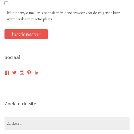
Mijn naam, e-mail en site opslaan in deze browser voor de volgende keer
wanneer ik een reactie plaats.
Sociaal
Bekijk
Bekijk
Bekijk
Bekijk
Bekijk
het
het
het
het
het
profiel
profiel
profiel
profiel
profiel
van
van
van
van
van
landverhuizers
mgmsmits
mari_smits
mariwandelt
marismits
op
op
op
op
op
Facebook
Twitter
Instagram
Pinterest
LinkedIn
Zoek in de site
Zoeken
naar: