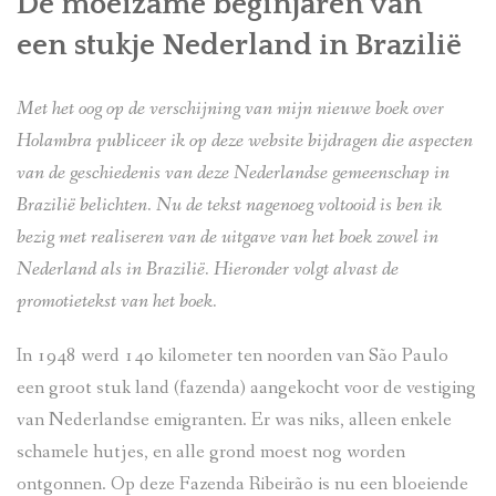
De moeizame beginjaren van
PORTUGUÊS
een stukje Nederland in Brazilië
ENGLISH
Met het oog op de verschijning van mijn nieuwe boek over
LINKS
Holambra publiceer ik op deze website bijdragen die aspecten
LITERATUUR
van de geschiedenis van deze Nederlandse gemeenschap in
Brazilië belichten. Nu de tekst nagenoeg voltooid is ben ik
VIDEO’S
bezig met realiseren van de uitgave van het boek zowel in
Nederland als in Brazilië. Hieronder volgt alvast de
promotietekst van het boek.
In 1948 werd 140 kilometer ten noorden van São Paulo
een groot stuk land (fazenda) aangekocht voor de vestiging
van Nederlandse emigranten. Er was niks, alleen enkele
schamele hutjes, en alle grond moest nog worden
ontgonnen. Op deze Fazenda Ribeirão is nu een bloeiende