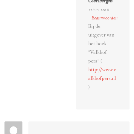
Giersbergen
12 juni 2016
Beantwoorden
Bij de
uitgever van
het boek
“Valkhof
pers” (
http://www.v
alkhofpers.nl
)