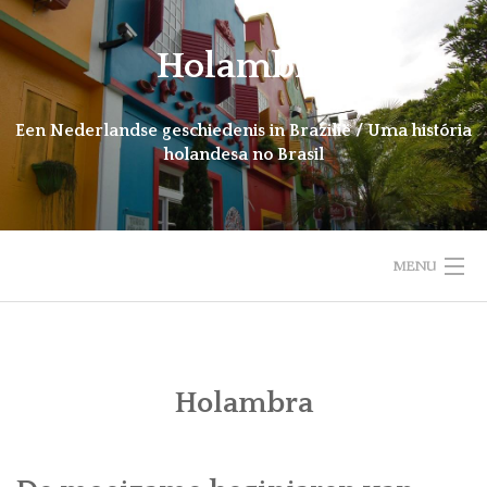
Ga
naar
Holambra
de
inhoud
Een Nederlandse geschiedenis in Brazilië / Uma história
holandesa no Brasil
MENU
HOME
INTRODUCTIE
Holambra
NIEUWS