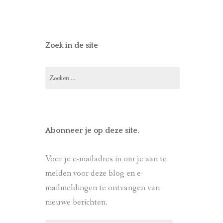
het
het
het
het
het
profiel
profiel
profiel
profiel
profiel
van
van
van
van
van
landverhuizers
mgmsmits
mari_smits
mariwandelt
marismits
op
op
op
op
op
Facebook
Twitter
Instagram
Pinterest
LinkedIn
Zoek in de site
Zoeken
naar:
Abonneer je op deze site.
Voer je e-mailadres in om je aan te
melden voor deze blog en e-
mailmeldingen te ontvangen van
nieuwe berichten.