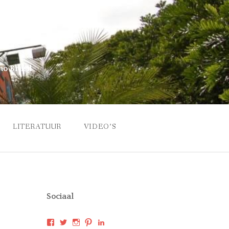
no Brasil
LITERATUUR
VIDEO’S
Sociaal
Bekijk
Bekijk
Bekijk
Bekijk
Bekijk