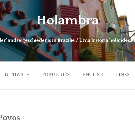
Holambra
rlandse geschiedenis in Brazilië / Uma história holandesa 
NIEUWS
PORTUGUÊS
ENGLISH
LINKS
BOEK HOLAMBRA
 Povos