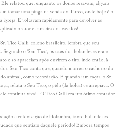
s. Ele relatou que, enquanto os donos rezavam, alguns
irem tomar uma pinga na venda do Turco, onde hoje é o
a igreja. E voltavam rapidamente para devolver as
plicado o suor e canseira dos cavalos!
r. Tico Galli, colono brasileiro, lembra que seu
. Segundo o ‘Seu Tico’, os cães dos holandeses eram
to e só apareciam após ouvirem o tiro, indo então, à
çador. Seu Tico conta que, quando morreu o cachorro do
 do animal, como recordação. E quando iam caçar, o Sr.
ça, relata o Seu Tico, o pêlo (da bolsa) se arrepiava. O
pele continua viva!”. O Tico Galli era um ótimo contador
ndação e colonização de Holambra, tanto holandeses
 saudade que sentiam daquele período! Embora tempos