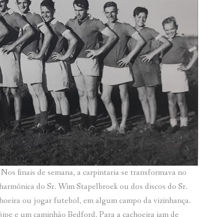
Nos finais de semana, a carpintaria se transformava no
harmônica do Sr. Wim Stapelbroek ou dos discos do Sr.
hoeira ou jogar futebol, em algum campo da vizinhança.
m jipe e um caminhão Bedford. Para a cachoeira iam de