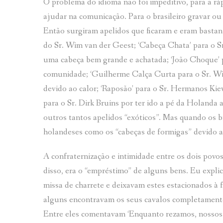
O problema do idioma não foi impeditivo, para a rá
ajudar na comunicação. Para o brasileiro gravar ou
Então surgiram apelidos que ficaram e eram bastante
do Sr. Wim van der Geest; ‘Cabeça Chata’ para o 
uma cabeça bem grande e achatada; ‘João Choque’ p
comunidade; ‘Guilherme Calça Curta para o Sr. Wim
devido ao calor; ‘Raposão’ para o Sr. Hermanos Kiev
para o Sr. Dirk Bruins por ter ido a pé da Holanda 
outros tantos apelidos “exóticos”. Mas quando os br
holandeses como os “cabeças de formigas” devido a
A confraternização e intimidade entre os dois pov
disso, era o “empréstimo” de alguns bens. Eu expli
missa de charrete e deixavam estes estacionados à f
alguns encontravam os seus cavalos completamente
Entre eles comentavam ‘Enquanto rezamos, nossos