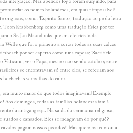
pida integração. Mas apelidos logo foram surgindo, para
 pronunciar os nomes holandeses, era quase impossível!
 originais, como: ‘Espirito Santo’, tradução ao pé da letra
Sr. Toon Krabbenborg como uma tradução física por ter
ara o Sr. Jan Maandonks que era eletricista da
 Welle que foi o primeiro a cortar todas as suas calças
itsbosch por ser esperto como uma raposa; ‘Sacrifício’
ao Vaticano, ver o Papa, mesmo não sendo católico; entre
asileiros se encontravam só entre eles, se referiam aos
s bochechas vermelhas do calor.
os, era muito maior do que todos imaginavam! Exemplo
co! Aos domingos, todas as famílias holandesas iam à
rente da antiga igreja. Na saída da cerimonia religiosa,
 suados e cansados. Eles se indagavam do por quê?
 cavalos pagam nossos pecados!’ Mas quem me contou a