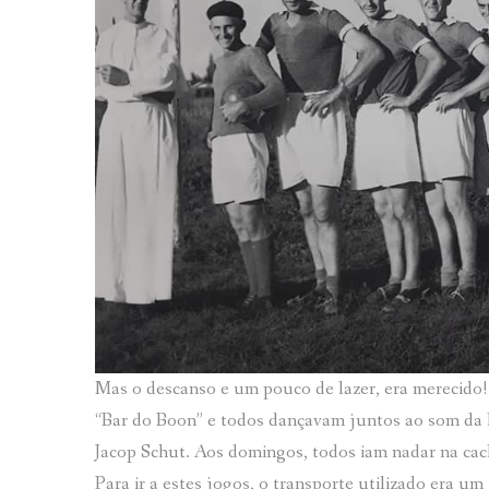
Mas o descanso e um pouco de lazer, era merecido! 
“Bar do Boon” e todos dançavam juntos ao som da 
Jacop Schut. Aos domingos, todos iam nadar na cac
Para ir a estes jogos, o transporte utilizado era u