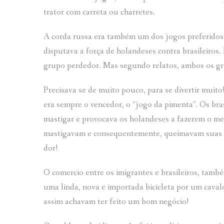
trator com carreta ou charretes.
A corda russa era também um dos jogos preferidos
disputava a força de holandeses contra brasileiro
grupo perdedor. Mas segundo relatos, ambos os gru
Precisava se de muito pouco, para se divertir muit
era sempre o vencedor, o “jogo da pimenta”. Os br
mastigar e provocava os holandeses a fazerem o me
mastigavam e consequentemente, queimavam suas bo
dor!
O comercio entre os imigrantes e brasileiros, ta
uma linda, nova e importada bicicleta por um cavalo
assim achavam ter feito um bom negócio!