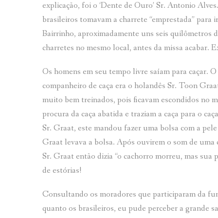
explicação, foi o ‘Dente de Ouro’ Sr. Antonio Alve
brasileiros tomavam a charrete “emprestada” para 
Bairrinho, aproximadamente uns seis quilômetros d
charretes no mesmo local, antes da missa acabar. Ex
Os homens em seu tempo livre saíam para caçar. O S
companheiro de caça era o holandês Sr. Toon Graat
muito bem treinados, pois ficavam escondidos no ma
procura da caça abatida e traziam a caça para o ca
Sr. Graat, este mandou fazer uma bolsa com a pele
Graat levava a bolsa. Após ouvirem o som de uma ca
Sr. Graat então dizia “o cachorro morreu, mas sua 
de estórias!
Consultando os moradores que participaram da fu
quanto os brasileiros, eu pude perceber a grande