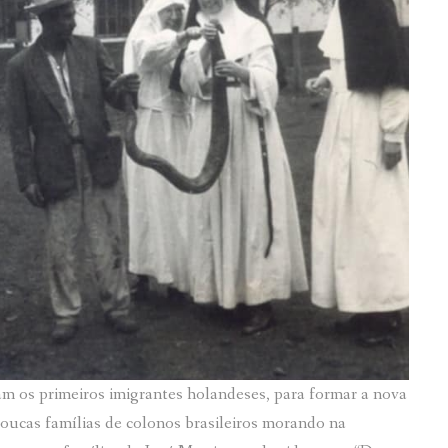
m os primeiros imigrantes holandeses, para formar a nova
oucas famílias de colonos brasileiros morando na