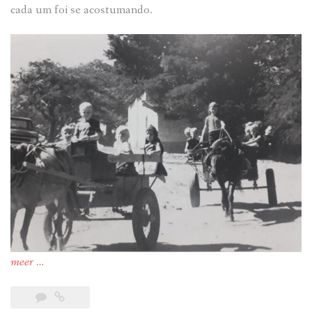
cada um foi se acostumando.
“Holambra
meer
…
(10):
Crianças