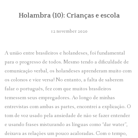
PORTUGUÊS
Holambra (10): Crianças e escola
ENGLISH
LINKS
12 november 2020
LITERATUUR
A união entre brasileiros e holandeses, foi fundamental
VIDEO’S
para o progresso de todos. Mesmo tendo a dificuldade de
comunicação verbal, os holandeses aprenderam muito com
os colonos e vice versa! No entanto, a falta de saberem
falar o português, fez com que muitos brasileiros
temessem seus empregadores. Ao longo de minhas
entrevistas com ambas as partes, encontrei a explicação. O
tom de voz usado pela ansiedade de não se fazer entender
e usando frases misturando as línguas como “dar water”,
deixava as relações um pouco acaloradas. Com o tempo,