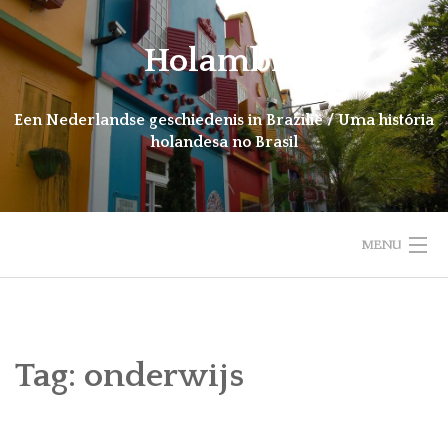
Ga
naar
Holambra
de
inhoud
Een Nederlandse geschiedenis in Brazilië / Uma história
holandesa no Brasil
MENU
HOME
INTRODUCTIE
Tag:
onderwijs
NIEUWS