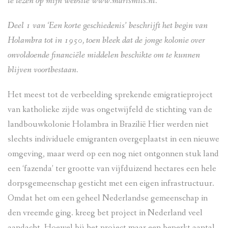
te lezen op mijn website www.marismits.nl.
Deel 1 van ‘Een korte geschiedenis’ beschrijft het begin van
Holambra tot in 1950, toen bleek dat de jonge kolonie over
onvoldoende financiële middelen beschikte om te kunnen
blijven voortbestaan.
Het meest tot de verbeelding sprekende emigratieproject
van katholieke zijde was ongetwijfeld de stichting van de
landbouwkolonie Holambra in Brazilië Hier werden niet
slechts individuele emigranten overgeplaatst in een nieuwe
omgeving, maar werd op een nog niet ontgonnen stuk land
een ‘fazenda’ ter grootte van vijfduizend hectares een hele
dorpsgemeenschap gesticht met een eigen infrastructuur.
Omdat het om een geheel Nederlandse gemeenschap in
den vreemde ging. kreeg bet project in Nederland veel
aandacht. Hoewel bij het project maar een beperkt aantal