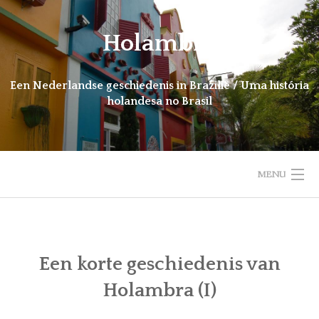
Ga
naar
Holambra
de
inhoud
Een Nederlandse geschiedenis in Brazilië / Uma história
holandesa no Brasil
MENU
HOME
INTRODUCTIE
Een korte geschiedenis van
Holambra (I)
NIEUWS