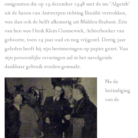
emigranten die op 19 december 1948 met de ms “Algenib”
uit de haven van Antwerpen richting Brazilië vertrokken,
was dan ook de helft afkomstig uit Midden-Brabant. Eén
van hen was Henk Klein Gunnewiek, Achterhoeker van
geboorte, toen 19 jaar oud en nog vrijgezel. Dertig jaar
geleden heeft hij zijn herinneringen op papier gezet. Van
zijn persoonlijke ervaringen zal in het navolgende
dankbaar gebruik worden gemaakt.
Na de
beëindiging
van de