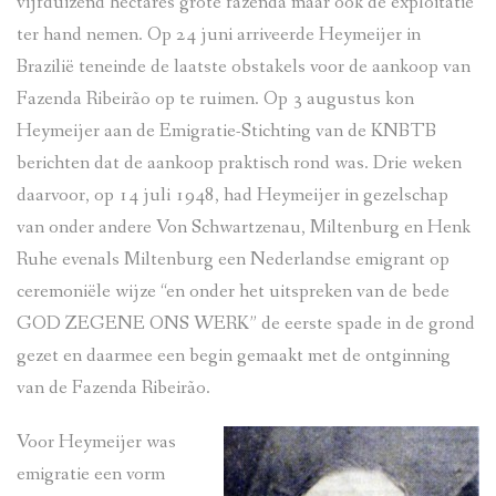
vijfduizend hectares grote fazenda maar ook de exploitatie
ter hand nemen. Op 24 juni arriveerde Heymeijer in
Brazilië teneinde de laatste obstakels voor de aankoop van
Fazenda Ribeirão op te ruimen. Op 3 augustus kon
Heymeijer aan de Emigratie-Stichting van de KNBTB
berichten dat de aankoop praktisch rond was. Drie weken
daarvoor, op 14 juli 1948, had Heymeijer in gezelschap
van onder andere Von Schwartzenau, Miltenburg en Henk
Ruhe evenals Miltenburg een Nederlandse emigrant op
ceremoniële wijze “en onder het uitspreken van de bede
GOD ZEGENE ONS WERK” de eerste spade in de grond
gezet en daarmee een begin gemaakt met de ontginning
van de Fazenda Ribeirão.
Voor Heymeijer was
emigratie een vorm