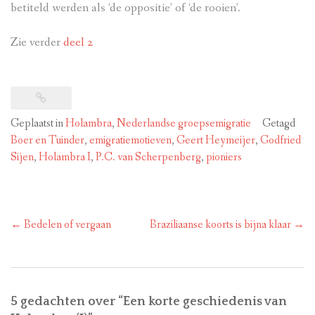
betiteld werden als ‘de oppositie’ of ‘de rooien’.
Zie verder
deel 2
Geplaatst in
Holambra
,
Nederlandse groepsemigratie
Getagd
Boer en Tuinder
,
emigratiemotieven
,
Geert Heymeijer
,
Godfried
Sijen
,
Holambra I
,
P.C. van Scherpenberg
,
pioniers
Bericht
←
Bedelen of vergaan
Braziliaanse koorts is bijna klaar
→
navigatie
5 gedachten over “
Een korte geschiedenis van