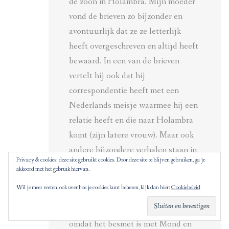
de zoon in Holambra. Mijn moeder
vond de brieven zo bijzonder en
avontuurlijk dat ze ze letterlijk
heeft overgeschreven en altijd heeft
bewaard. In een van de brieven
vertelt hij ook dat hij
correspondentie heeft met een
Nederlands meisje waarmee hij een
relatie heeft en die naar Holambra
komt (zijn latere vrouw). Maar ook
andere bijzondere verhalen staan in
Privacy & cookies: deze site gebruikt cookies. Door deze site te blijven gebruiken, ga je
de brief zoals het kostbare
akkoord met het gebruik hiervan.
stamboekvee dat men uit Nederland
Wil je meer weten, ook over hoe je cookies kunt beheren, kijk dan hier:
Cookiebeleid
laat overkomen en dat in de haven
van Santos gedumpt wordt in zee
omdat het besmet is met Mond en