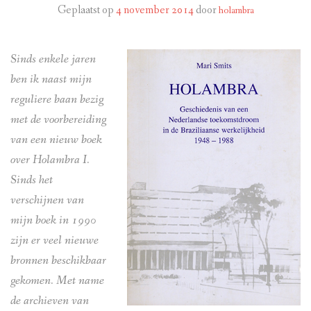
PORTUGUÊS
Geplaatst op
4 november 2014
door
holambra
ENGLISH
Sinds enkele jaren
LINKS
ben ik naast mijn
reguliere baan bezig
LITERATUUR
met de voorbereiding
VIDEO’S
van een nieuw boek
over Holambra I.
Sinds het
verschijnen van
mijn boek in 1990
zijn er veel nieuwe
bronnen beschikbaar
gekomen. Met name
de archieven van